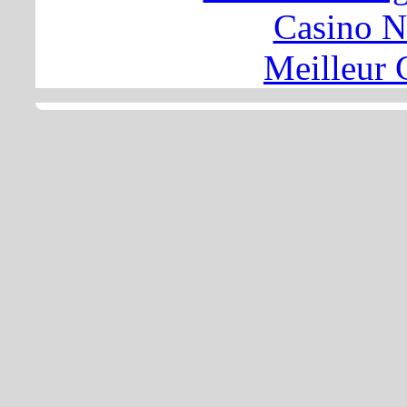
Casino N
Meilleur 