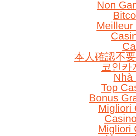
Non Gam
Bitc
Meilleur
Casi
Ca
本人確認不要
코인카
Nhà 
Top Ca
Bonus Gra
Migliori
Casin
Migliori