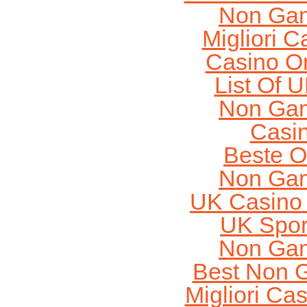
Non Gam
Migliori 
Casino O
List Of 
Non Gam
Casi
Beste O
Non Gam
UK Casino
UK Sport
Non Gam
Best Non 
Migliori Cas