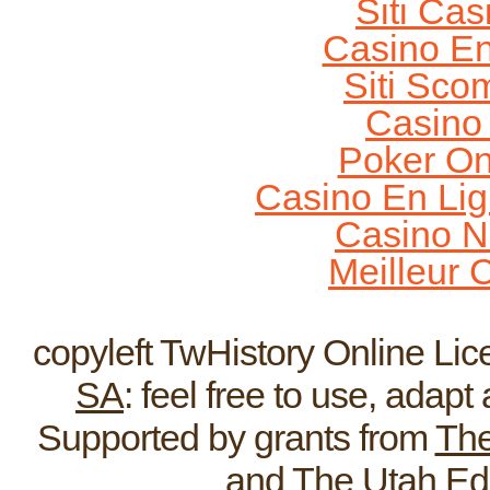
Siti Ca
Casino En
Siti Sco
Casino
Poker On
Casino En Lig
Casino N
Meilleur 
Home
ReEnactments
Broadcas
copyleft TwHistory Online Li
SA
: feel free to use, adap
Supported by grants from
The
and
The Utah Ed